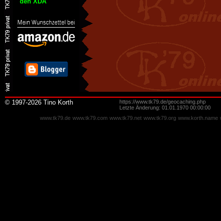
den XDA
© 1997-2026 Tino Korth
https://www.tk79.de/geocaching.php
Letzte Änderung: 01.01.1970 00:00:00
www.tk79.de
www.tk79.com
www.tk79.net
www.tk79.org
www.korth.name