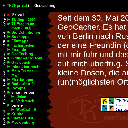
TK79 privat
/
Geocaching
Privat
Seit dem 30. Mai 20
11. Sept. 2001
71 Fragen an
GeoCacher. Es hat 
mich (FAQ)
Bio-Definitionen
von Berlin nach Ros
Buchtipps
Filmtipps
der eine Freundin (di
Facharbeiten
Freunde
mit mir fuhr und d
GeoCaching
Grundwehrdienst
auf mich übertrug.
Gästebuch
Infos über mich
kleine Dosen, die 
Mein "erstes
Mal"
Pferderipper
(un)möglichsten Ort
Radio-Anrufe
Rezepte
smart forfour
Daten
Verbrauch
Spiele
WarCraft III
Krinitz
Ludwigslust
Mecklenburg