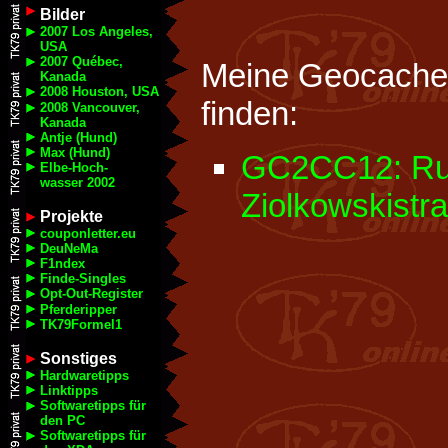
Bilder
2007 Los Angeles,
USA
2007 Québec,
Meine Geocaches
Kanada
2008 Houston, USA
finden:
2008 Vancouver,
Kanada
Antje (Hund)
Max (Hund)
GC2CC12: Ru
Elbe-Hoch-
wasser 2002
Ziolkowskistr
Projekte
couponletter.eu
DeuNeMa
F1ndex
Finde-Singles
Opt-Out-Register
Pferderipper
TK79Formel1
Sonstiges
Hardwaretipps
Linktipps
Softwaretipps für
den PC
Softwaretipps für