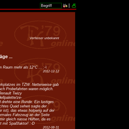
|
Verfasser unbekannt
ge ...
m Raum mehr als 12°C ... :-\
2012-12-12
arkplatzes im TZW. Netterweise gab
ch Probefahrten waren möglich.
Renault Twizy
ellpalette/ze-
d drehte eine Runde. Ein lustiges
achtes Quad sehen sagte der
r ist), das etwas holperig auf der
normales Fahrzeug an der Seite
 mir gleich nasse Hüften, da es
rt mit Spaßfaktor! :-D
2012-08-31