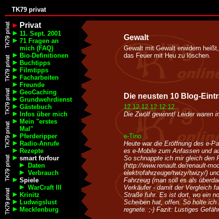
TK79 privat
Privat
11. Sept. 2001
Gewalt
71 Fragen an
mich (FAQ)
Gewalt mit Gewalt erwidern heißt,
Bio-Definitionen
das Feuer mit Heu zu löschen.
Buchtipps
Filmtipps
Facharbeiten
Freunde
GeoCaching
Die neusten 10 Blog-Einträ
Grundwehrdienst
Gästebuch
12.12.12 12:12:12
Infos über mich
Die Zwölf gewinnt! Leider waren i
Mein "erstes
Mal"
Pferderipper
e-Tino
Radio-Anrufe
Heute war die Eröffnung des e-P
Rezepte
es e-Mobile zum Anfassen und au
smart forfour
So schnappte ich mir gleich den 
Daten
(http://www.renault.de/renault-mod
Verbrauch
elektrofahrzeuge/twizy/twizy/) un
Spiele
Fahrzeug (man soll es als überd
WarCraft III
Verkäufer - damit der Vergleich fai
Krinitz
Straße fuhr. Es ist dort, wo ein 
Ludwigslust
Scheiben hat, offen. So holte ich
Mecklenburg
regnete. ;-) Fazit: Lustiges Gefäh