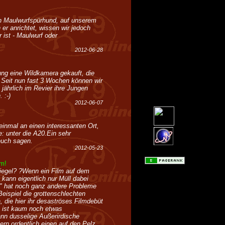
n Maulwurfspürhund, auf unserem
er anrichtet, wissen wir jedoch
 ist - Maulwurf oder
2012-06-28
ung eine Wildkamera gekauft, die
 Seit nun fast 3 Wochen können wir
 jährlich im Revier ihre Jungen
 :-)
2012-06-07
inmal an einen interessanten Ort,
: unter die A20.Ein sehr
euch sagen.
2012-05-23
lm!
iegel? ?Wenn ein Film auf dem
 kann eigentlich nur Müll dabei
" hat noch ganz andere Probleme
eispiel die grottenschlechten
, die hier ihr desaströses Filmdebüt
m ist kaum noch etwas
nn dusselige Außerirdische
rn ordentlich einen auf den Pelz