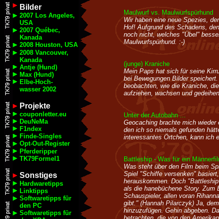
Bilder
Maulwurf vs. Maulwurfspürhund
2007 Los Angeles,
Wir haben eine neue Spezies, de
USA
Hof! Aufgrund des Schadens, den 
2007 Québec,
noch nicht, welches "Übel" besser
Kanada
Maulwurfspürhund. :-)
2008 Houston, USA
2008 Vancouver,
Kanada
(junge) Kraniche
Antje (Hund)
Mein Paps hat sich für seine Kirr
Max (Hund)
bei Bewegungen Bilder speichert.
Elbe-Hoch-
beobachten, wie die Kraniche, die
wasser 2002
aufziehen, wachsen und gedeihen.
Projekte
couponletter.eu
Unter der Autobahn ...
DeuNeMa
Geocaching brachte mich wieder e
F1ndex
den ich so niemals gefunden hätte
Finde-Singles
interessantes Örtchen, kann ich 
Opt-Out-Register
Pferderipper
TK79Formel1
Battleship - Was für ein Männerfi
Was steht über den Film beim Sp
Spiel "Schiffe versenken" basiert,
Sonstiges
herauskommen. Doch "Battleship
Hardwaretipps
als die hanebüchene Story. Zum B
Linktipps
Schauspieler, allen voran Rihanna
Softwaretipps für
gibt." (Hannah Pilarczyk) Ja, de
den PC
hinzuzufügen. Gehin abgeben. Da
Softwaretipps für
betrachten, die von den Amerikane