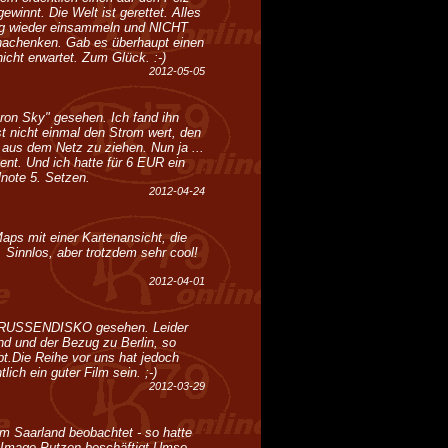
innt. Die Welt ist gerettet. Alles
ng wieder einsammeln und NICHT
 nachenken. Gab es überhaupt einen
icht erwartet. Zum Glück. :-)
2012-05-05
ron Sky" gesehen. Ich fand ihn
st nicht einmal den Strom wert, den
 aus dem Netz zu ziehen. Nun ja ...
ient. Und ich hatte für 6 EUR ein
note 5. Setzen.
2012-04-24
ps mit einer Kartenansicht, die
. Sinnlos, aber trotzdem sehr cool!
2012-04-01
o RUSSENDISKO gesehen. Leider
und und der Bezug zu Berlin, so
bt.Die Reihe vor uns hat jedoch
lich ein guter Film sein. ;-)
2012-03-29
m Saarland beobachtet - so hatte
it Image-Putzen beschäftigt.Umso