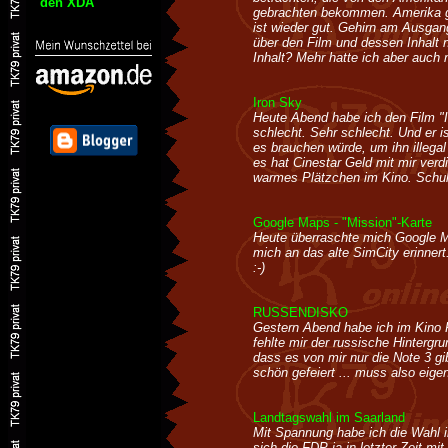
den XDA
gebrachten bekommen. Amerika gew
ist wieder gut. Gehirn am Ausga
über den Film und dessen Inhalt
Inhalt? Mehr hatte ich aber auch n
Iron Sky
Heute Abend habe ich den Film "I
schlecht. Sehr schlecht. Und er i
es brauchen würde, um ihn illegal
es hat Cinestar Geld mit mir verd
warmes Plätzchen im Kino. Schul
Google Maps - "Mission"-Karte
Heute überraschte mich Google Ma
mich an das alte SimCity erinnert
:-)
RUSSENDISKO
Gestern Abend habe ich im Kin
fehlte mir der russische Hintergr
dass es von mir nur die Note 3 gi
schön gefeiert ... muss also eigent
Landtagswahl im Saarland
Mit Spannung habe ich die Wahl i
sich die FDP ja in letzter Zeit m